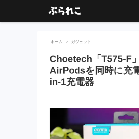
ホーム
ガジェット
Choetech「T575
AirPodsを同時に
in-1充電器