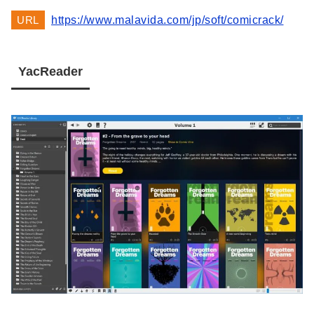
URL
https://www.malavida.com/jp/soft/comicrack/
YacReader