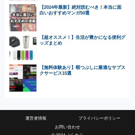
【2024年最新】絶対読むべき！本当に面
白いおすすめマンガ50選
【超オススメ！】生活が豊かになる便利グ
ッズまとめ
【無料体験あり】暇つぶしに最適なサブス
クサービス15選
運営者情報
プライバシーポリシー
お問い合わせ
© 2024 ぷられこ