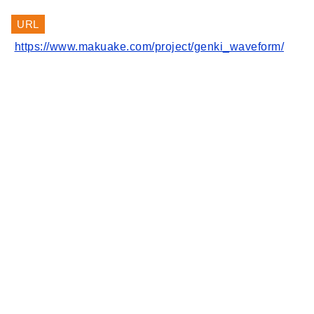
URL
https://www.makuake.com/project/genki_waveform/