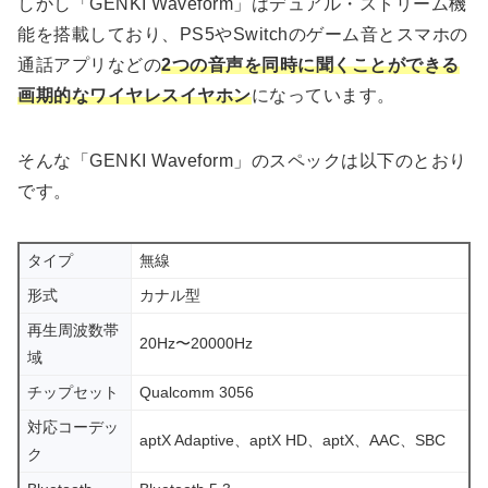
しかし「GENKI Waveform」はデュアル・ストリーム機
能を搭載しており、PS5やSwitchのゲーム音とスマホの
通話アプリなどの
2つの音声を同時に聞くことができる
画期的なワイヤレスイヤホン
になっています。
そんな「GENKI Waveform」のスペックは以下のとおり
です。
タイプ
無線
形式
カナル型
再生周波数帯
20Hz〜20000Hz
域
チップセット
Qualcomm 3056
対応コーデッ
aptX Adaptive、aptX HD、aptX、AAC、SBC
ク