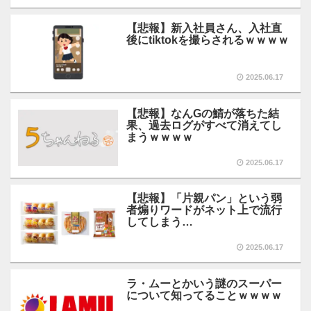
【悲報】新入社員さん、入社直
後にtiktokを撮らされるｗｗｗｗ
2025.06.17
【悲報】なんGの鯖が落ちた結
果、過去ログがすべて消えてし
まうｗｗｗｗ
2025.06.17
【悲報】「片親パン」という弱
者煽りワードがネット上で流行
してしまう…
2025.06.17
ラ・ムーとかいう謎のスーパー
について知ってることｗｗｗｗ