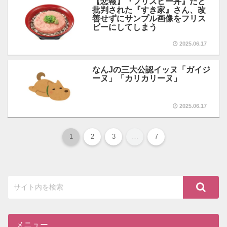
【悲報】『フリスビー丼』だと
批判された『すき家』さん、改
善せずにサンプル画像をフリス
ビーにしてしまう
2025.06.17
なんJの三大公認イッヌ「ガイジ
ーヌ」「カリカリーヌ」
2025.06.17
1
2
3
…
7
メニュー