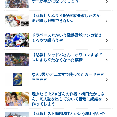
ザーが半分になってしまう
【悲報】サムライ8が何故失敗したのか、
まだ誰も解明できない…
ドラベースとかいう激熱野球マンガ覚え
てるやつ語ろうや
【悲報】シャドバさん、オワコンすぎて
スレすら立たなくなった模様…
なんJ民がデュエマで使ってたカードｗｗ
ｗｗｗｗ
焼きたて!!ジャぱんの作者・橋口たかしさ
ん、同人誌を出しておいて普通に続編を
作ってしまう
【悲報】スト鯖RUSTとかいう馴れ合い企