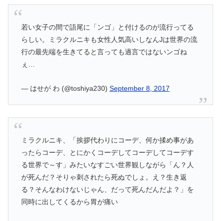
若い女子の間で語尾に「ンゴ」と付けるのが流行ってる
らしい。ミラクルニキも女性人気高いしなんJは世界の流
行の最先端を生きてると言っても過言ではないンゴね
ぇ…
— はせが わ (@toshiya230)
September 8, 2017
ミラクルニキ、「挨拶代わりにコーデ、何か揉め事があ
ったらコーデ、とにかくコーデしてコーデしてコーデす
る世界で～す」みたいなすごい世界観しながら「ん？人
が死んだ？そりゃ刺されたら死ぬでしょ。え？生き返
る？そんなわけないじゃん、だって死んだんだよ？」を
同時に出してくるから胃が痛い