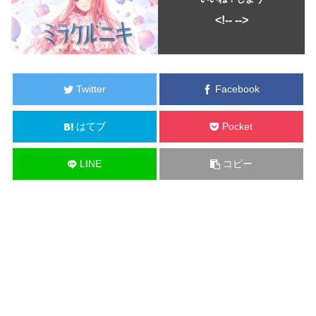
<!--
-->
Twitter
Facebook
はてブ
Pocket
LINE
コピー