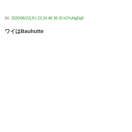
94:
2020/06/22(月) 23:24:48.38 ID:h2YuNgDq0
ワイはBauhutte