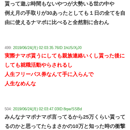
貰って遊ぶ時間もないやつが大勢いる世の中や
例え月の手取りが30あったとしても１日の全てを自
由に使えるナマポに比べると全然割に合わん
499:
2019/06/24(月) 02:03:35.76
ID:1hUS/XjJ0
実際ナマポ貰うにしても親族連絡いくし貰った後に
しても就職活動やらされるし
人生フリーパス券なんて手に入らんで
人生なめんな
504:
2019/06/24(月) 02:03:47.03
ID:8rpe/SSBd
みんなナマポナマポ言ってるから25万くらい貰って
るのかと思ってたらまさかの10万と知った時の衝撃