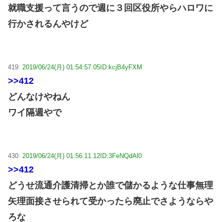
就職支援って言うので週に３回区役所やらハロワに
行かされるんやけど
419:
2019/06/24(月) 01:54:57.05
ID:kcjB4yFXM
>>412
どんなけやねん
ワイ隔週やで
430:
2019/06/24(月) 01:56:11.12
ID:3FeNQdAl0
>>412
どうせ流通介護清掃とか誰で儲かるような仕事無理
矢理面接させられて受かったら廃止でさようならや
ろな