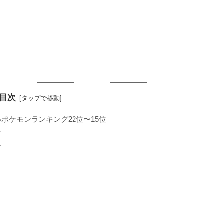
目次
ポケモンランキング22位〜15位
ン
ン
ク
ラ