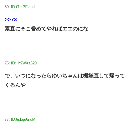
80:
ID:tTmPFiaud
>>73
素直にそこ誉めてやればエエのにな
75:
ID:+h9WXz520
で、いつになったらゆいちゃんは機嫌直して帰って
くるんや
77:
ID:6skqu6nqM