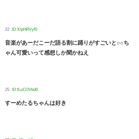
22:
ID:XIpHRVyf0
音楽があーだこーだ語る割に踊りがすごいと○○ち
ゃん可愛いって感想しか聞かねえ
25:
ID:fLuCOVbd0
すーめたるちゃんは好き