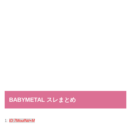
BABYMETAL スレまとめ
1:
ID:7MoufNd+M