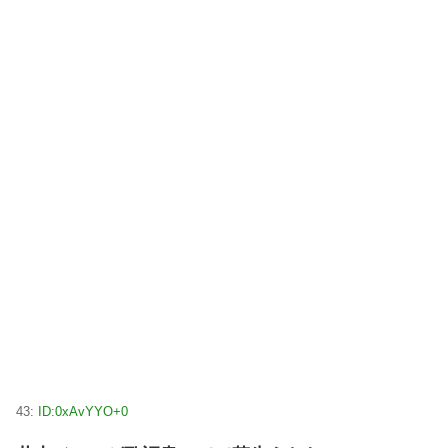
43:
ID:0xAvYYO+0