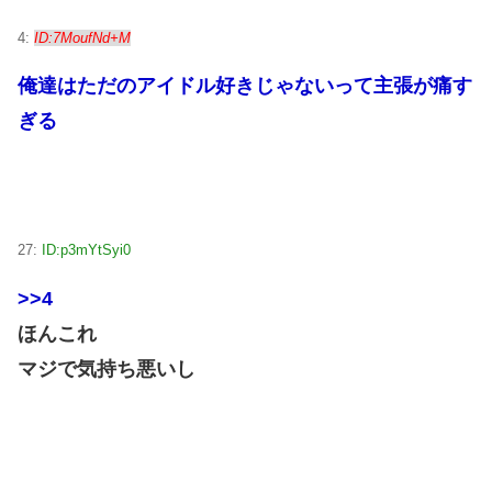
4:
ID:7MoufNd+M
俺達はただのアイドル好きじゃないって主張が痛す
ぎる
27:
ID:p3mYtSyi0
>>4
ほんこれ
マジで気持ち悪いし