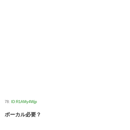
78:
ID:R1AMy4Wjp
ボーカル必要？