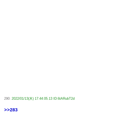
290:
2022/01/13(木) 17:44:05.13 ID:6tARubT2d
>>283